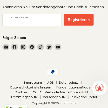
Abonnieren Sie, um Sonderangebote und Deals zu erhalten
Email-Adresse
Registrieren
Folgen Sie uns
Email
Finden
Finden
Finden
Finden
Finden
Finden
fruimundo
Sie
Sie
Sie
Sie
Sie
Sie
uns
uns
uns
uns
uns
uns
auf
auf
auf
auf
auf
auf
Facebook
Instagram
Pinterest
TikTok
Twitter
YouTube
Impressum
AGB
Datenschutz
Datenschutzeinstellungen
Kundendatenanfragen
Cookies
CCPA - Verkaufe Meine Daten Nicht
Erstattungspolitik
Versandpolitik
Rückgabe Portal
Copyright © 2026 fruimundo.