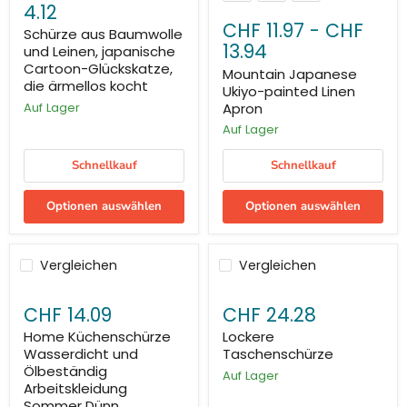
4.12
CHF 11.97
-
CHF
Schürze aus Baumwolle
13.94
und Leinen, japanische
Cartoon-Glückskatze,
Mountain Japanese
die ärmellos kocht
Ukiyo-painted Linen
Apron
Auf Lager
Auf Lager
Schnellkauf
Schnellkauf
Optionen auswählen
Optionen auswählen
Vergleichen
Vergleichen
CHF 14.09
CHF 24.28
Home Küchenschürze
Lockere
Wasserdicht und
Taschenschürze
Ölbeständig
Auf Lager
Arbeitskleidung
Sommer Dünn