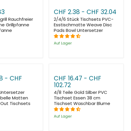
83
CHF 2.38
-
CHF 32.04
grill Rauchfreier
2/4/6 Stück Tischsets PVC-
sche Grillpfanne
Esstischmatte Weave Disc
pfanne
Pads Bowl Untersetzer
Auf Lager
8
-
CHF
CHF 16.47
-
CHF
102.72
Untersetzer
4/8 Teile Gold Silber PVC
abelle Matten
Tischset Essen 38 cm
 Out Tischsets
Tischset Waschbar Blume
Auf Lager