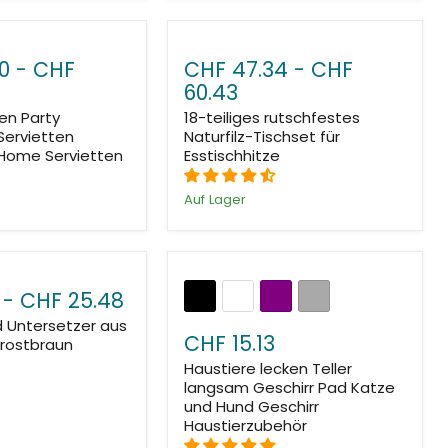
0
-
CHF
CHF 47.34
-
CHF
60.43
nen Party
18-teiliges rutschfestes
Servietten
Naturfilz-Tischset für
Home Servietten
Esstischhitze
Auf Lager
-
CHF 25.48
d Untersetzer aus
CHF 15.13
 rostbraun
Haustiere lecken Teller
langsam Geschirr Pad Katze
und Hund Geschirr
Haustierzubehör