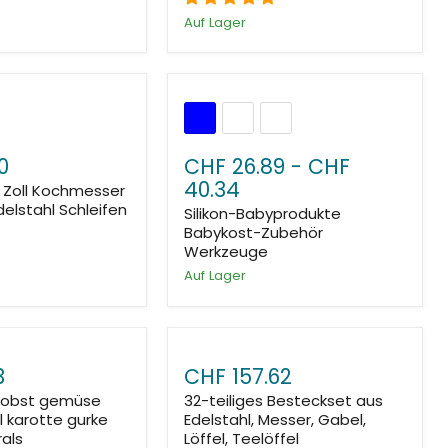
Auf Lager
0
CHF 26.89
-
CHF
40.34
' Zoll Kochmesser
elstahl Schleifen
Silikon-Babyprodukte
Babykost-Zubehör
Werkzeuge
Auf Lager
3
CHF 157.62
z obst gemüse
32-teiliges Besteckset aus
l karotte gurke
Edelstahl, Messer, Gabel,
rals
Löffel, Teelöffel