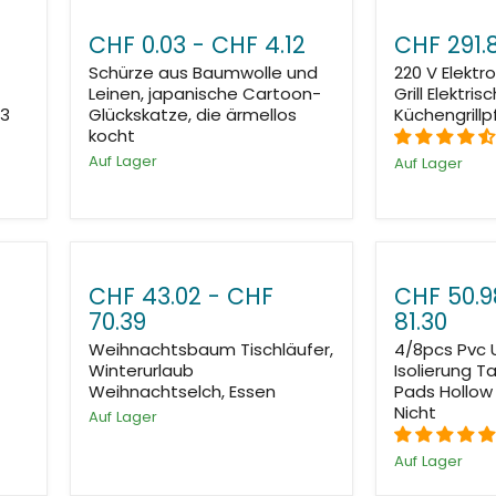
CHF 0.03
-
CHF 4.12
CHF 291.
Schürze aus Baumwolle und
220 V Elektro
Leinen, japanische Cartoon-
Grill Elektri
43
Glückskatze, die ärmellos
Küchengrill
kocht
Auf Lager
Auf Lager
CHF 43.02
-
CHF
CHF 50.9
70.39
81.30
Weihnachtsbaum Tischläufer,
4/8pcs Pvc 
Winterurlaub
Isolierung T
Weihnachtselch, Essen
Pads Hollow
Nicht
Auf Lager
Auf Lager