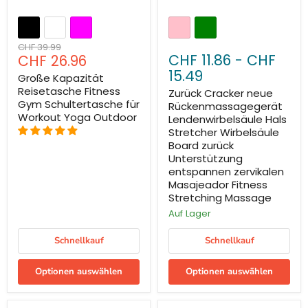
Sparen Sie
33
%
Ursprünglicher
CHF 39.99
Aktueller
CHF 11.86
-
CHF
CHF 26.96
Preis
Preis
15.49
Große Kapazität
Reisetasche Fitness
Zurück Cracker neue
Gym Schultertasche für
Rückenmassagegerät
Workout Yoga Outdoor
Lendenwirbelsäule Hals
Stretcher Wirbelsäule
Board zurück
Unterstützung
entspannen zervikalen
Masajeador Fitness
Stretching Massage
Auf Lager
Schnellkauf
Schnellkauf
Optionen auswählen
Optionen auswählen