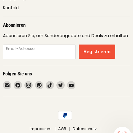
Kontakt
Abonnieren
Abonnieren Sie, um Sonderangebote und Deals zu erhalten
Email-Adresse
Registrieren
Folgen Sie uns
Email
Finden
Finden
Finden
Finden
Finden
Finden
fruimundo
Sie
Sie
Sie
Sie
Sie
Sie
uns
uns
uns
uns
uns
uns
auf
auf
auf
auf
auf
auf
Facebook
Instagram
Pinterest
TikTok
Twitter
YouTube
Impressum
AGB
Datenschutz