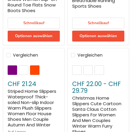
Breathable Running
Round Toe Flats Snow
Sports Shoes
Boots Shoes
Schnellkauf
Schnellkauf
Optionen auswählen
Optionen auswählen
Vergleichen
Vergleichen
CHF 21.24
CHF 22.00
-
CHF
29.79
Striped Home Slippers
Waterproof Thick-
Christmas Home
soled Non-slip Indoor
Slippers Cute Cartoon
Warm Plush Slippers
Santa Claus Cotton
Women Floor House
Slippers For Women
Shoes Men Couple
And Men Couples
Autumn And Winter
Winter Warm Furry
Shoes
Auf Lager