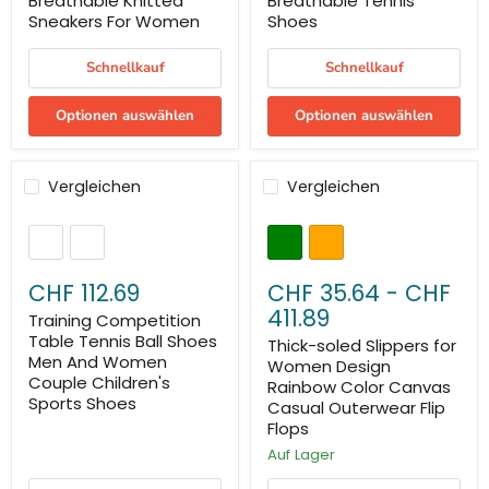
Breathable Knitted
Breathable Tennis
Sneakers For Women
Shoes
Schnellkauf
Schnellkauf
Optionen auswählen
Optionen auswählen
Vergleichen
Vergleichen
CHF 112.69
CHF 35.64
-
CHF
411.89
Training Competition
Table Tennis Ball Shoes
Thick-soled Slippers for
Men And Women
Women Design
Couple Children's
Rainbow Color Canvas
Sports Shoes
Casual Outerwear Flip
Flops
Auf Lager