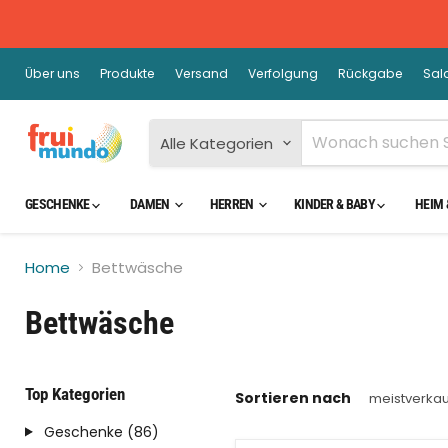
Über uns
Produkte
Versand
Verfolgung
Rückgabe
Sal
Alle Kategorien
GESCHENKE
DAMEN
HERREN
KINDER & BABY
HEIM 
Home
Bettwäsche
Bettwäsche
Top Kategorien
Sortieren nach
Geschenke (86)
Sparen Sie bis zu
45
%