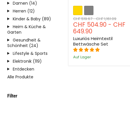
Damen (14)
Herren (12)
Ursprünglicher
Ursprünglicher
Kinder & Baby (89)
CHF 519.67
-
CHF 1,161.09
CHF 504.90
-
CHF
Preis
Preis
Heim & Küche &
649.90
Garten
Luxuriös Heimtextil
Gesundheit &
Bettwäsche Set
Schönheit (24)
Lifestyle & Sports
Auf Lager
Elektronik (119)
Entdecken
Alle Produkte
Filter