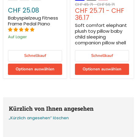
Ursprünglicher
Ursprünglicher
CHF 45.71
-
CHF 56.71
CHF 25.08
CHF 25.71
-
CHF
Preis
Preis
36.17
Babyspielzeug Fitness
Frame Pedal Piano
Soft comfort elephant
plush toy pillow baby
child sleeping
Auf Lager
companion pillow shell
Schnellkauf
Schnellkauf
Optionen auswählen
Optionen auswählen
Kürzlich von Ihnen angesehen
„Kürzlich angesehen“ löschen