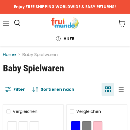
Enjoy FREE SHIPPING WORLDWIDE & EASY RETURNS!
Menü
Ware
anze
HILFE
Home
Baby Spielwaren
Baby Spielwaren
Filter
Sortieren nach
Vergleichen
Vergleichen
Sparen Sie bis zu
36
%